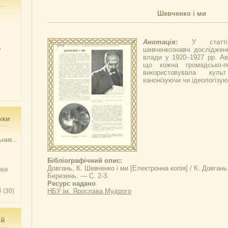
Шевченко і ми
Анотація:
У статті
у
шевченкознавчі дослідженн
влади у 1920–1927 рр. Ав
що кожна громадсько-по
використовувала куль
канонізуючи чи ідеологізую
жки
ник...
Бібліографічний опис:
Довгань, К.
Шевченко і ми
[Електронна копія] / К. Довгань
чки
Березень. — С. 2-3.
Ресурс надано
3
(30)
НБУ ім. Ярослава Мудрого
ий