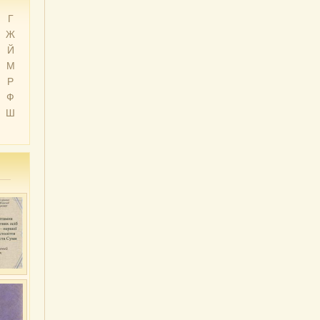
Г
Ж
Й
М
Р
Ф
Ш