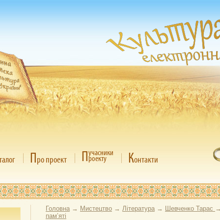
П
учасники
П
К
роекту
талог
ро проект
онтакти
Головна
→
Мистецтво
→
Література
→
Шевченко Тарас
пам’яті