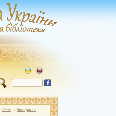
→
Статті
→
Вшанування