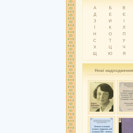
А
Б
В
Д
Е
Є
З
И
І
Ї
К
Л
Н
О
П
С
Т
У
Х
Ц
Ч
Щ
Ю
Я
Нові надходження