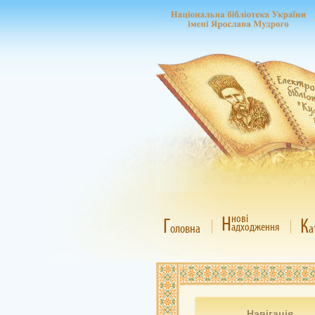
Н
нові
Г
К
адходження
оловна
а
Навігація