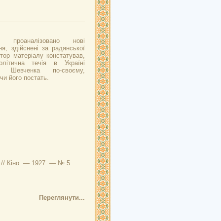
 проаналізовано нові
я, здійснені за радянської
тор матеріалу констатував,
літична течія в Україні
т Шевченка по-своєму,
чи його постать.
 // Кіно. — 1927. — № 5.
Переглянути...