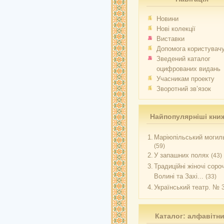
Новини
Нові колекції
Виставки
Допомога користувач
Зведений каталог
оцифрованих видань
Учасникам проекту
Зворотний зв’язок
Найпопулярніші кни
1.
Маріюпільський могиль
(59)
2.
У запашних полях
(43)
3.
Традиційні жіночі соро
Волині та Захі...
(33)
4.
Український театр. № 
Каталог: алфавітн