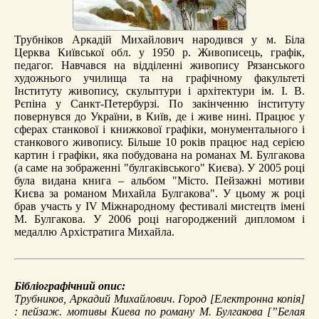
Трубніков Аркадій Михайлович народився у м. Біла
Церква Київської обл. у 1950 р. Живописець, графік,
педагог. Навчався на відділенні живопису Рязанського
художнього училища та на графічному факультеті
Інституту живопису, скульптури і архітектури ім. І. В.
Рєпіна у Санкт-Петербурзі. По закінченню інституту
повернувся до України, в Київ, де і живе нині. Працює у
сферах станкової і книжкової графіки, монументального і
станкового живопису. Більше 10 років працює над серією
картин і графіки, яка побудована на романах М. Булгакова
(а саме на зображенні "булгаківського" Києва). У 2005 році
була видана книга – альбом "Місто. Пейзажні мотиви
Києва за романом Михайла Булгакова". У цьому ж році
брав участь у IV Міжнародному фестивалі мистецтв імені
М. Булгакова. У 2006 році нагороджений дипломом і
медаллю Архістратига Михайла.
Бібліографічний опис:
Трубников, Аркадий Михайлович.
Город
[Електронна копія]
: пейзаж. мотивы Киева по роману М. Булгакова [”Белая