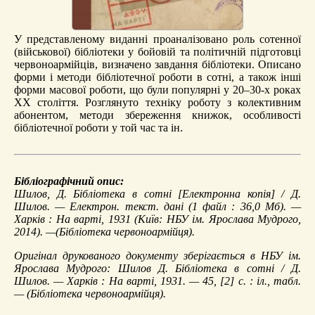
У представленому виданні проаналізовано роль сотенної
(військової) бібліотеки у бойовій та політичній підготовці
червоноармійців, визначено завдання бібліотеки. Описано
форми і методи бібліотечної роботи в сотні, а також інші
форми масової роботи, що були популярні у 20–30-х роках
ХХ століття. Розглянуто техніку роботу з колективним
абонентом, методи збереження книжок, особливості
бібліотечної роботи у той час та ін.
Бібліографічний опис:
Шилов, Д.
Бібліотека в сотні
[Електронна копія] / Д.
Шилов. — Електрон. текст. дані (1 файл : 36,0 Мб). —
Харків : На варті, 1931 (Київ: НБУ ім. Ярослава Мудрого,
2014). —(Бібліотека червоноармійця).
Оригінал друкованого документу зберігається в НБУ ім.
Ярослава Мудрого: Шилов Д. Бібліотека в сотні / Д.
Шилов. — Харків : На варті, 1931. — 45, [2] с. : іл., табл.
— (Бібліотека червоноармійця).