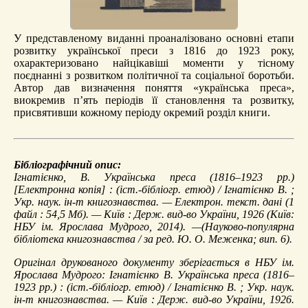
У представленому виданні проаналізовано основні етапи
розвитку української преси з 1816 до 1923 року,
охарактеризовано найцікавіші моменти у тісному
поєднанні з розвитком політичної та соціальної боротьби.
Автор дав визначення поняття «українська преса»,
виокремив п’ять періодів її становлення та розвитку,
присвятивши кожному періоду окремий розділ книги.
Бібліографічний опис:
Ігнатієнко, В.
Українська преса (1816–1923 рр.)
[Електронна копія] : (іст.-бібліогр. етюд) / Ігнатієнко В. ;
Укр. наук. ін-т книгознавства. — Електрон. текст. дані (1
файл : 54,5 Мб). — Київ : Держ. вид-во України, 1926 (Київ:
НБУ ім. Ярослава Мудрого, 2014). —(Науково-популярна
бібліотека книгознавства / за ред. Ю. О. Меженка; вип. 6).
Оригінал друкованого документу зберігається в НБУ ім.
Ярослава Мудрого: Ігнатієнко В. Українська преса (1816–
1923 рр.) : (іст.-бібліогр. етюд) / Ігнатієнко В. ; Укр. наук.
ін-т книгознавства. — Київ : Держ. вид-во України, 1926.