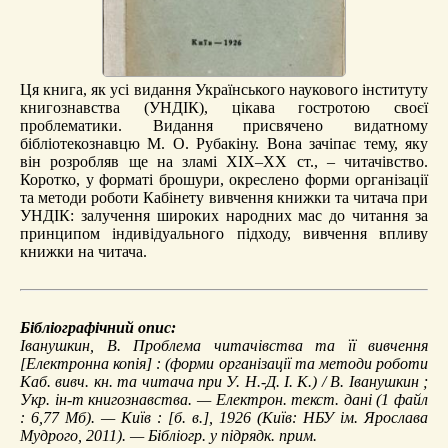
Ця книга, як усі видання Українського наукового інституту
книгознавства (УНДІК), цікава гостротою своєї
проблематики. Видання присвячено видатному
бібліотекознавцю М. О. Рубакіну. Вона зачіпає тему, яку
він розробляв ще на зламі ХІХ–ХХ ст., – читачівство.
Коротко, у форматі брошури, окреслено форми організації
та методи роботи Кабінету вивчення книжки та читача при
УНДІК: залучення широких народних мас до читання за
принципом індивідуального підходу, вивчення впливу
книжки на читача.
Бібліографічний опис:
Іванушкин, В.
Проблема читачівства та її вивчення
[Електронна копія] : (форми організації та методи роботи
Каб. вивч. кн. та читача при У. Н.-Д. І. К.) / В. Іванушкин ;
Укр. ін-т книгознавства. — Електрон. текст. дані (1 файл
: 6,77 Мб). — Київ : [б. в.], 1926 (Київ: НБУ ім. Ярослава
Мудрого, 2011). — Бібліогр. у підрядк. прим.