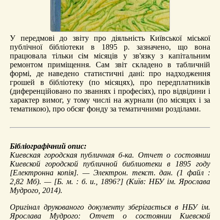
У передмові до звіту про діяльність Київської міської
публічної бібліотеки в 1895 р. зазначено, що вона
працювала тільки сім місяців у зв'язку з капітальним
ремонтом приміщення. Сам звіт складено в табличній
формі, де наведено статистичні дані: про надходження
грошей в бібліотеку (по місяцях), про передплатників
(диференційовано по званнях і професіях), про відвідини і
характер вимог, у тому числі на журнали (по місяцях і за
тематикою), про обсяг фонду за тематичними розділами.
Бібліографічний опис:
Киевская городская публичная б-ка.
Отчет о состоянии
Киевской городской публичной библиотеки в 1895 году
[Електронна копія]. — Электрон. текст. дан. (1 файл :
2,82 Мб). — [Б. м. : б. и., 1896?] (Київ: НБУ ім. Ярослава
Мудрого, 2014).
Оригінал друкованого документу зберігається в НБУ ім.
Ярослава Мудрого: Отчет о состоянии Киевской