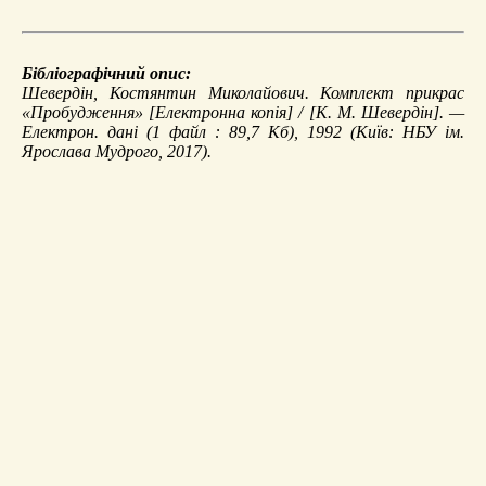
Бібліографічний опис:
Шевердін, Костянтин Миколайович.
Комплект прикрас
«Пробудження»
[Електронна копія] / [К. М. Шевердін]. —
Електрон. дані (1 файл : 89,7 Кб), 1992 (Київ: НБУ ім.
Ярослава Мудрого, 2017).