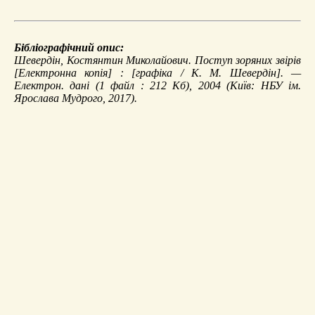
Бібліографічний опис:
Шевердін, Костянтин Миколайович.
Поступ зоряних звірів
[Електронна копія] : [графіка / К. М. Шевердін]. —
Електрон. дані (1 файл : 212 Кб), 2004 (Київ: НБУ ім.
Ярослава Мудрого, 2017).