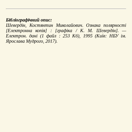
Бібліографічний опис:
Шевердін, Костянтин Миколайович.
Ознака полярності
[Електронна копія] : [графіка / К. М. Шевердін]. —
Електрон. дані (1 файл : 253 Кб), 1995 (Київ: НБУ ім.
Ярослава Мудрого, 2017).