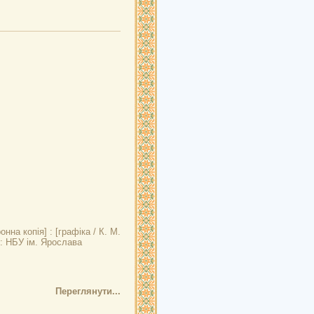
нна копія] : [графіка / К. М.
в: НБУ ім. Ярослава
Переглянути...