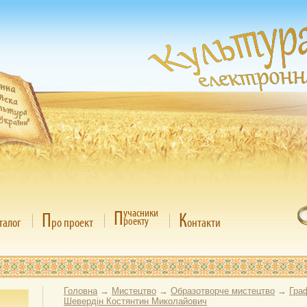
П
учасники
П
К
роекту
талог
ро проект
онтакти
Головна
→
Мистецтво
→
Образотворче мистецтво
→
Гра
Шевердін Костянтин Миколайович