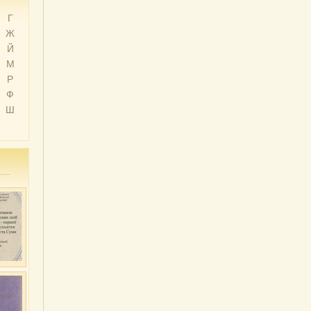
Г
Ж
Й
М
Р
Ф
Ш