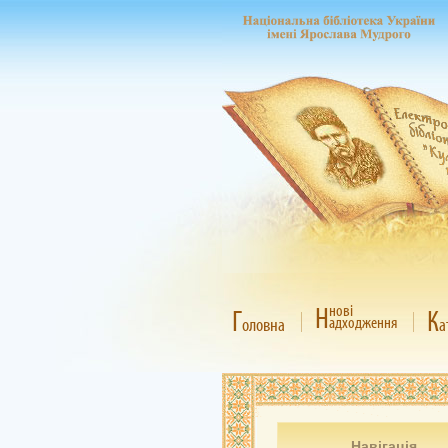
Н
нові
Г
К
адходження
оловна
а
Навігація