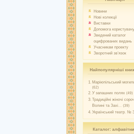
Новини
Нові колекції
Виставки
Допомога користувач
Зведений каталог
оцифрованих видань
Учасникам проекту
Зворотний зв’язок
Найпопулярніші кни
1.
Маріюпільський могиль
(62)
2.
У запашних полях
(49)
3.
Традиційні жіночі соро
Волині та Захі...
(39)
4.
Український театр. № 
Каталог: алфавітн