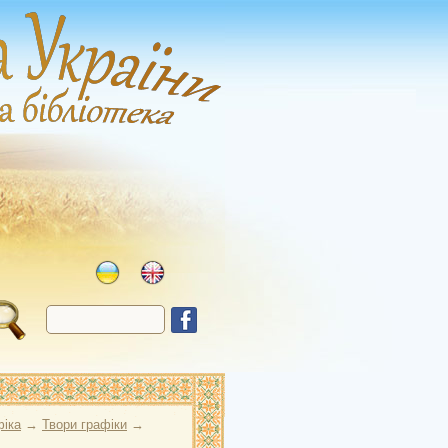
фіка
→
Твори графіки
→