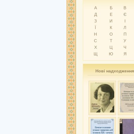
А
Б
В
Д
Е
Є
З
И
І
Ї
К
Л
Н
О
П
С
Т
У
Х
Ц
Ч
Щ
Ю
Я
Нові надходження