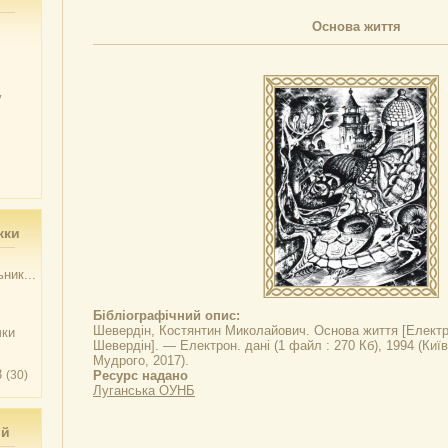
Основа життя
у
жки
ник...
Бібліографічний опис:
Шевердін, Костянтин Миколайович.
Основа життя
[Електро
чки
Шевердін]. — Електрон. дані (1 файл : 270 Кб), 1994 (Киї
Мудрого, 2017).
3
(30)
Ресурс надано
Луганська ОУНБ
ий