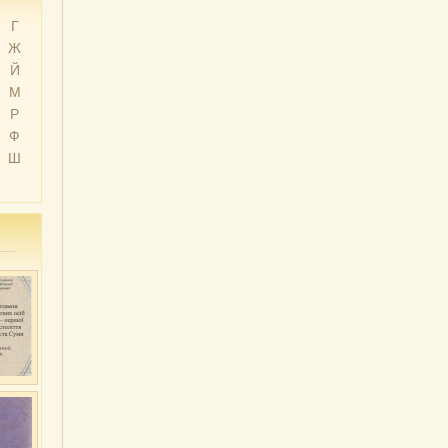
Г
Ж
Й
М
Р
Ф
Ш