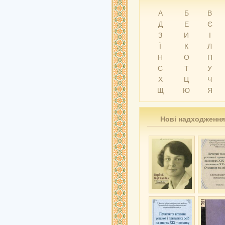
А
Б
В
Д
Е
Є
З
И
І
Ї
К
Л
Н
О
П
С
Т
У
Х
Ц
Ч
Щ
Ю
Я
Нові надходження