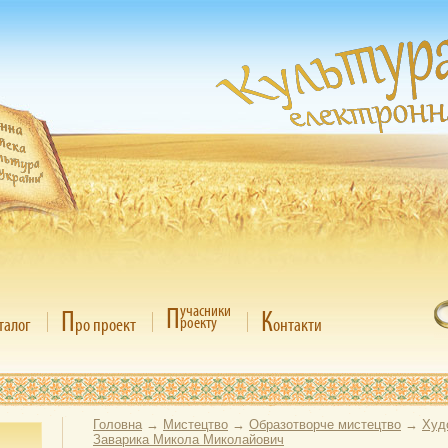
П
учасники
П
К
роекту
талог
ро проект
онтакти
Головна
→
Мистецтво
→
Образотворче мистецтво
→
Худ
Заварика Микола Миколайович