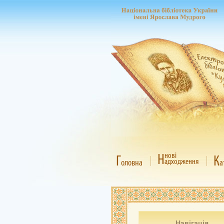
Н
нові
Г
К
адходження
оловна
а
Навігація