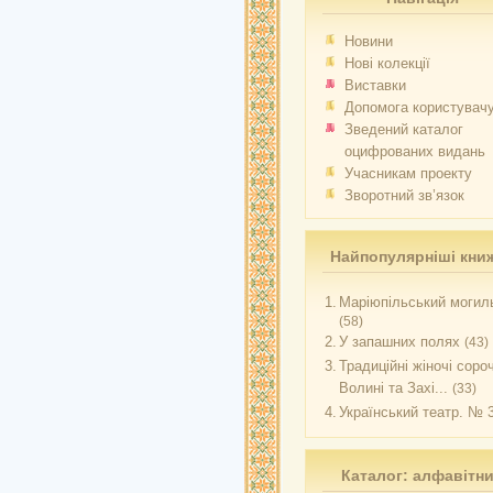
Новини
Нові колекції
Виставки
Допомога користувач
Зведений каталог
оцифрованих видань
Учасникам проекту
Зворотний зв’язок
Найпопулярніші кни
1.
Маріюпільський могиль
(58)
2.
У запашних полях
(43)
3.
Традиційні жіночі соро
Волині та Захі...
(33)
4.
Український театр. № 
Каталог: алфавітн