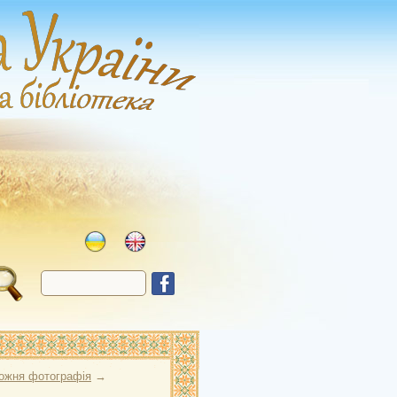
ожня фотографія
→