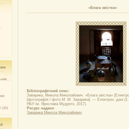
«Блага звістка»
у
жки
ник...
Бібліографічний опис:
Заварика, Микола Миколайович.
«Блага звістка»
[Електрон
чки
[фотографія / фото М. М. Заварика]. — Електрон. дані (1 ф
НБУ ім. Ярослава Мудрого, 2017).
3
(30)
Ресурс надано
Заварика Микола Миколайович
ий