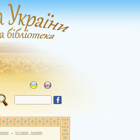
опис
→
Історія, теорія