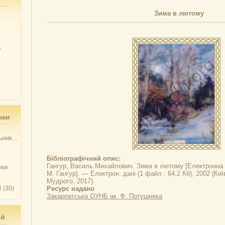
Зима в лютому
у
жки
ник...
Бібліографічний опис:
Гангур, Василь Михайлович.
Зима в лютому
[Електронна к
чки
М. Гангур]. — Електрон. дані (1 файл : 64,2 Кб), 2002 (Ки
Мудрого, 2017).
3
(30)
Ресурс надано
Закарпатська ОУНБ ім. Ф. Потушняка
ий