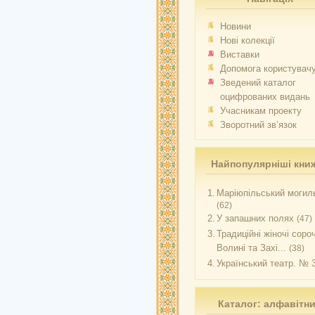
Новини
Нові колекції
Виставки
Допомога користувач
Зведений каталог
оцифрованих видань
Учасникам проекту
Зворотний зв’язок
Найпопулярніші кни
1.
Маріюпільський могиль
(62)
2.
У запашних полях
(47)
3.
Традиційні жіночі соро
Волині та Захі...
(38)
4.
Український театр. № 
Каталог: алфавітн