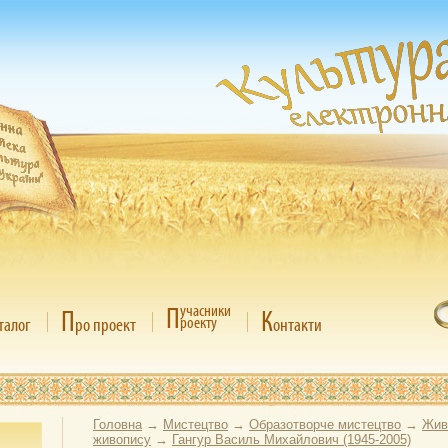
П
учасники
П
К
роекту
талог
ро проект
онтакти
Головна
→
Мистецтво
→
Образотворче мистецтво
→
Жив
живопису
→
Гангур Василь Михайлович (1945-2005)