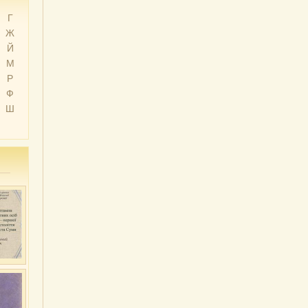
Г
Ж
Й
М
Р
Ф
Ш