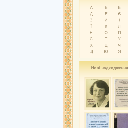
А
Б
В
Д
Е
Є
З
И
І
Ї
К
Л
Н
О
П
С
Т
У
Х
Ц
Ч
Щ
Ю
Я
Нові надходження