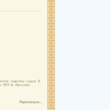
опія] : [картина / худож. В.
їв: НБУ ім. Ярослава
Переглянути...