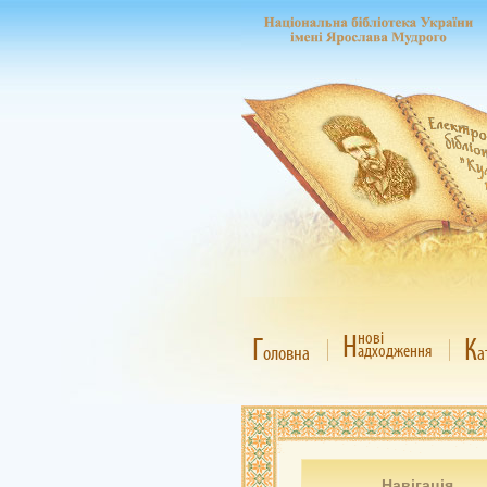
Н
нові
Г
К
адходження
оловна
а
Навігація