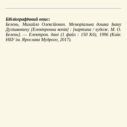
Бібліографічний опис:
Белень, Михайло Олексійович.
Меморіальна дошка Івану
Дулішковичу
[Електронна копія] : [картина / худож. М. О.
Белень]. — Електрон. дані (1 файл : 150 Кб), 1996 (Київ:
НБУ ім. Ярослава Мудрого, 2017).