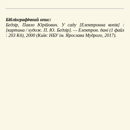
Бібліографічний опис:
Бедзір, Павло Юрійович.
У саду
[Електронна копія] :
[картина / худож. П. Ю. Бедзір]. — Електрон. дані (1 файл
: 203 Кб), 2000 (Київ: НБУ ім. Ярослава Мудрого, 2017).