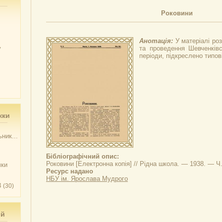
Роковини
Анотація:
У матеріалі роз
у
та проведення Шевченківсь
періоди, підкреслено типов
жки
ник...
Бібліографічний опис:
Роковини
[Електронна копія] // Рідна школа. — 1938. — Ч.
чки
Ресурс надано
НБУ ім. Ярослава Мудрого
3
(30)
ий