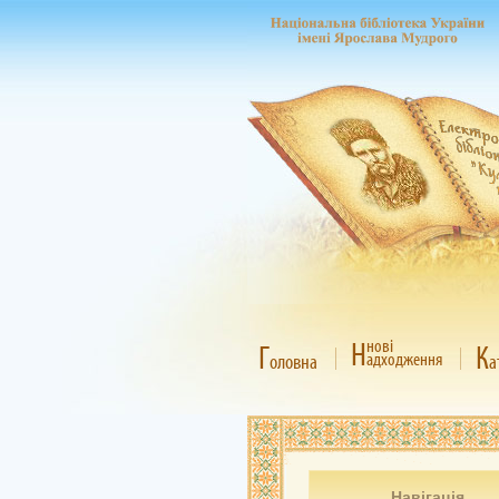
Н
нові
Г
К
адходження
оловна
а
Навігація