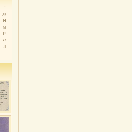
Г
Ж
Й
М
Р
Ф
Ш