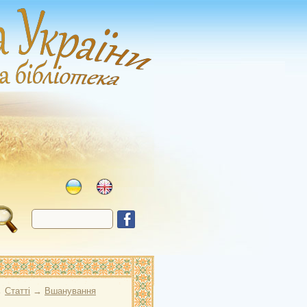
→
Статті
→
Вшанування