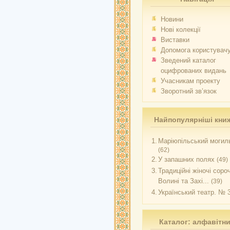
Новини
Нові колекції
Виставки
Допомога користувач
Зведений каталог
оцифрованих видань
Учасникам проекту
Зворотний зв’язок
Найпопулярніші кни
1.
Маріюпільський могиль
(62)
2.
У запашних полях
(49)
3.
Традиційні жіночі соро
Волині та Захі...
(39)
4.
Український театр. № 
Каталог: алфавітн