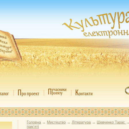
П
учасники
П
К
роекту
талог
ро проект
онтакти
Головна
→
Мистецтво
→
Література
→
Шевченко Тарас
пам’яті