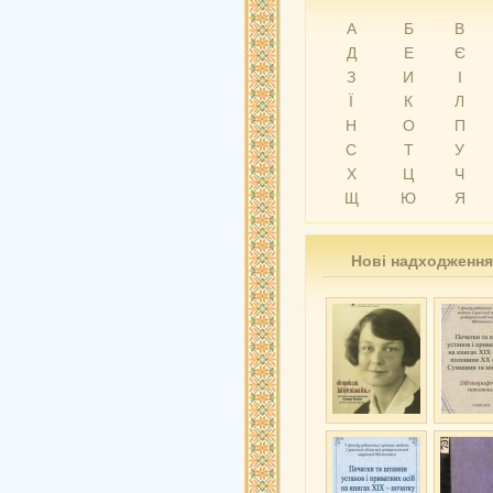
А
Б
В
Д
Е
Є
З
И
І
Ї
К
Л
Н
О
П
С
Т
У
Х
Ц
Ч
Щ
Ю
Я
Нові надходження