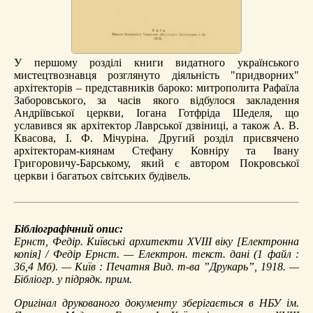
У першому розділі книги видатного українського
мистецтвознавця розглянуто діяльність "придворних"
архітекторів – представників бароко: митрополита Рафаїла
Заборовського, за часів якого відбулося закладення
Андріївської церкви, Іогана Готфріда Шеделя, що
уславився як архітектор Лаврської дзвіниці, а також А. В.
Квасова, І. Ф. Мічуріна. Другий розділ присвячено
архітекторам-киянам Стефану Ковніру та Івану
Григоровичу-Барському, який є автором Покровської
церкви і багатьох світських будівель.
Бібліографічний опис:
Ернст, Федір.
Київські архитекти XVIII віку
[Електронна
копія] / Федір Ернст. — Електрон. текст. дані (1 файл :
36,4 Мб). — Київ : Печатня Вид. т-ва ”Друкарь”, 1918. —
Бібліогр. у підрядк. прим.
Оригінал друкованого документу зберігається в НБУ ім.