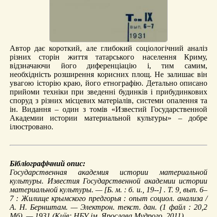
Автор дає короткий, але глибокий соціологічний аналіз
різних сторін життя татарського населення Криму,
відзначаючи його диференціацію і, тим самим,
необхідність розширення корисних площ. Не залишає він
увагою історію краю, його етнографію. Детально описано
прийоми техніки при зведенні будинків і прибудинкових
споруд з різних місцевих матеріалів, системи опалення та
ін. Видання – один з томів «Известий Государственной
Академии истории материальной культуры» – добре
ілюстровано.
Бібліографічний опис:
Государственная академия истории материальной
культуры.
Известия Государственной академии истории
материальной культуры
. — [Б. м. : б. и., 19--] . Т. 9, вып. 6–
7 :
Жилище крымского предгорья
: опыт социол. анализа /
А. Н. Бернштам. — Электрон. текст. дан. (1 файл : 20,2
Мб). — 1931 (Київ: НБУ ім. Ярослава Мудрого, 2011).