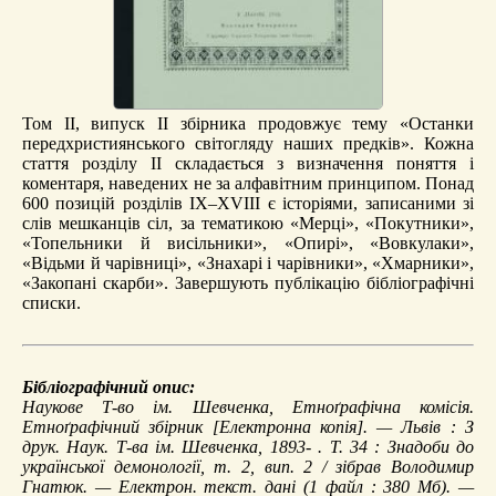
Том ІІ, випуск ІІ збірника продовжує тему «Останки
передхристиянського світогляду наших предків». Кожна
стаття розділу ІІ складається з визначення поняття і
коментаря, наведених не за алфавітним принципом. Понад
600 позицій розділів ІХ–ХVІІІ є історіями, записаними зі
слів мешканців сіл, за тематикою «Мерці», «Покутники»,
«Топельники й виcільники», «Опирі», «Вовкулаки»,
«Відьми й чарівниці», «Знахарі і чарівники», «Хмарники»,
«Закопані скарби». Завершують публікацію бібліографічні
списки.
Бібліографічний опис:
Наукове Т-во ім. Шевченка, Етноґрафічна комісія.
Етноґрафічний збірник
[Електронна копія]. — Львів : З
друк. Наук. Т-ва ім. Шевченка, 1893- . Т. 34 :
Знадоби до
української демонології
, т. 2, вип. 2 / зібрав Володимир
Гнатюк. — Електрон. текст. дані (1 файл : 380 Мб). —