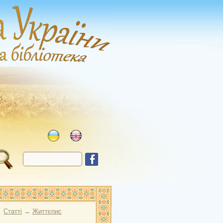
→
Статті
→
Життєпис