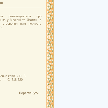
ко
лі розповідається про
ка у Мосівці та Яготині, а
я створення ним портрету
и.
нна копія] / Н. В.
ь. — С. 718-720.
Переглянути...