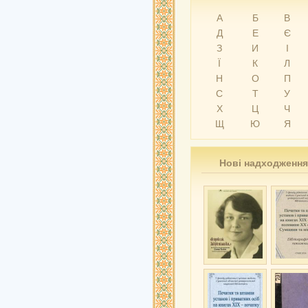
А
Б
В
Д
Е
Є
З
И
І
Ї
К
Л
Н
О
П
С
Т
У
Х
Ц
Ч
Щ
Ю
Я
Нові надходження