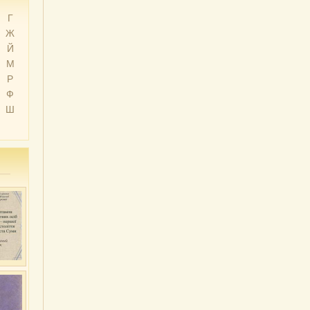
Г
Ж
Й
М
Р
Ф
Ш