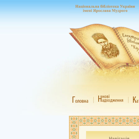
Н
нові
Г
К
адходження
оловна
а
Навігація