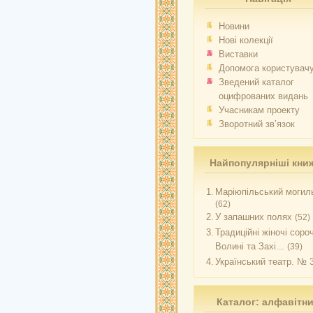
Новини
Нові колекції
Виставки
Допомога користувач
Зведений каталог
оцифрованих видань
Учасникам проекту
Зворотний зв’язок
Найпопулярніші кни
1.
Маріюпільський могиль
(62)
2.
У запашних полях
(52)
3.
Традиційні жіночі соро
Волині та Захі...
(39)
4.
Український театр. № 
Каталог: алфавітн