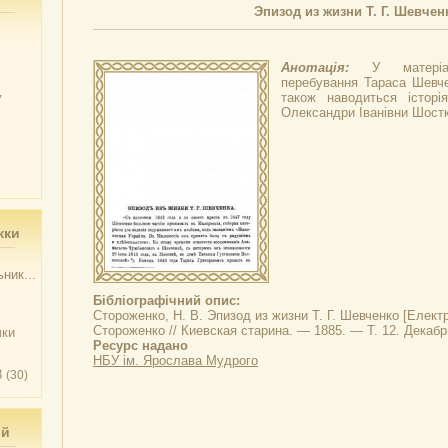
Эпизод из жизни Т. Г. Шевчен
Анотація:
У матеріа
перебування Тараса Шевчен
у
також наводиться історі
Олександри Іванівни Шостк
жки
ник...
Бібліографічний опис:
Стороженко, Н. В.
Эпизод из жизни Т. Г. Шевченко
[Електро
Стороженко // Киевская старина. — 1885. — Т. 12. Декабр
чки
Ресурс надано
НБУ ім. Ярослава Мудрого
3
(30)
ий