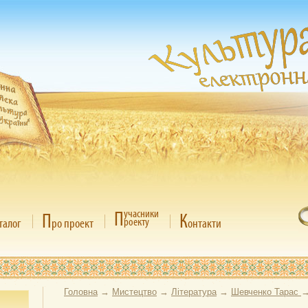
П
учасники
П
К
роекту
талог
ро проект
онтакти
Головна
→
Мистецтво
→
Література
→
Шевченко Тарас