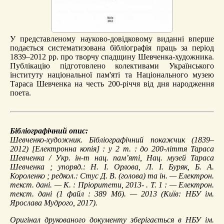
У представленому науково-довідковому виданні вперше
подається систематизована бібліографія праць за період
1839–2012 рр. про творчу спадщину Шевченка-художника.
Публікацію підготовлено колективами Українського
інституту національної пам'яті та Національного музею
Тараса Шевченка на честь 200-річчя від дня народження
поета.
Бібліографічний опис:
Шевченко-художник. Бібліографічний покажчик (1839–
2012)
[Електронна копія] : у 2 т. : до 200-ліття Тараса
Шевченка / Укр. ін-т нац. пам’яті, Нац. музей Тараса
Шевченка ; упоряд.: Н. І. Орлова, Л. І. Буряк, Б. А.
Короленко ; редкол.: Стус Д. В. (голова) та ін. — Електрон.
текст. дані. — К. : Пріоритети, 2013- . Т. 1 : — Електрон.
текст. дані (1 файл : 389 Мб). — 2013 (Київ: НБУ ім.
Ярослава Мудрого, 2017).
Оригінал друкованого документу зберігається в НБУ ім.