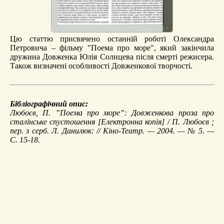
Цю статтю присвячено останній роботі Олександра
Петровича – фільму "Поема про море", який закінчила
дружина Довженка Юлія Солнцева після смерті режисера.
Також визначені особливості Довженкової творчості.
Бібліографічний опис:
Любоєв, П.
”Поема про море”: Довженкова проза про
сталінське спустошення
[Електронна копія] / П. Любоєв ;
пер. з серб. Л. Данилюк: // Кіно-Театр. — 2004. — № 5. —
С. 15-18.