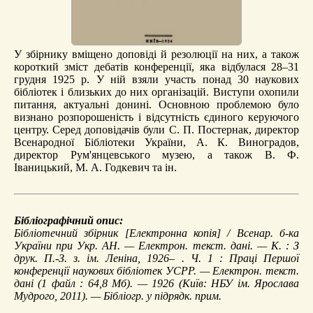
У збірнику вміщено доповіді й резолюції на них, а також
короткий зміст дебатів конференції, яка відбулася 28–31
грудня 1925 р. У ній взяли участь понад 30 наукових
бібліотек і близьких до них організацій. Виступи охопили
питання, актуальні донині. Основною проблемою було
визнано розпорошеність і відсутність єдиного керуючого
центру. Серед доповідачів були С. П. Постернак, директор
Всенародної Бібліотеки України, А. К. Виноградов,
директор Рум'янцевського музею, а також В. Ф.
Іваницький, М. А. Годкевич та ін.
Бібліографічний опис:
Бібліотечний збірник
[Електронна копія] / Всенар. б-ка
України при Укр. АН. — Електрон. текст. дані. — К. : З
друк. П.-З. з. ім. Леніна, 1926– . Ч. 1 :
Праці Першої
конференції наукових бібліотек УСРР
. — Електрон. текст.
дані (1 файл : 64,8 Мб). — 1926 (Київ: НБУ ім. Ярослава
Мудрого, 2011). — Бібліогр. у підрядк. прим.