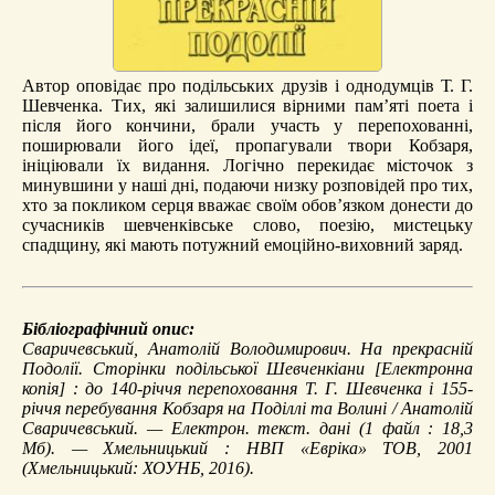
Автор оповідає про подільських друзів і однодумців Т. Г.
Шевченка. Тих, які залишилися вірними пам’яті поета і
після його кончини, брали участь у перепохованні,
поширювали його ідеї, пропагували твори Кобзаря,
ініціювали їх видання. Логічно перекидає місточок з
минувшини у наші дні, подаючи низку розповідей про тих,
хто за покликом серця вважає своїм обов’язком донести до
сучасників шевченківське слово, поезію, мистецьку
спадщину, які мають потужний емоційно-виховний заряд.
Бібліографічний опис:
Сваричевський, Анатолій Володимирович.
На прекрасній
Подолії. Сторінки подільської Шевченкіани
[Електронна
копія] : до 140-річчя перепоховання Т. Г. Шевченка і 155-
річчя перебування Кобзаря на Поділлі та Волині / Анатолій
Сваричевський. — Електрон. текст. дані (1 файл : 18,3
Мб). — Хмельницький : НВП «Евріка» ТОВ, 2001
(Хмельницький: ХОУНБ, 2016).