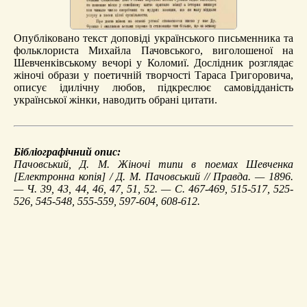
Опубліковано текст доповіді українського письменника та
фольклориста Михайла Пачовського, виголошеної на
Шевченківському вечорі у Коломиї. Дослідник розглядає
жіночі образи у поетичній творчості Тараса Григоровича,
описує ідилічну любов, підкреслює самовідданість
української жінки, наводить обрані цитати.
Бібліографічний опис:
Пачовський, Д. М.
Жіночі типи в поемах Шевченка
[Електронна копія] / Д. М. Пачовський // Правда. — 1896.
— Ч. 39, 43, 44, 46, 47, 51, 52. — С. 467-469, 515-517, 525-
526, 545-548, 555-559, 597-604, 608-612.