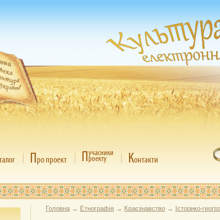
П
учасники
П
К
роекту
талог
ро проект
онтакти
Головна
→
Етнографія
→
Краєзнавство
→
Історико-геогр