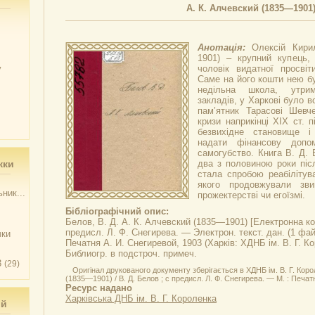
А. К. Алчевский (1835—1901
Анотація:
Олексій Кири
1901) – крупний купець, 
у
чоловік видатної просвіт
Саме на його кошти нею б
недільна школа, утрим
закладів, у Харкові було в
пам’ятник Тарасові Шевч
кризи наприкінці ХІХ ст. 
безвихідне становище і
надати фінансову допо
самогубство. Книга В. Д. 
жки
два з половиною роки після
стала спробою реабілітува
якого продовжували зви
ник...
прожектерстві чи егоїзмі.
Бібліографічний опис:
Белов, В. Д.
А. К. Алчевский (1835—1901)
[Електронна коп
предисл. Л. Ф. Снегирева. — Электрон. текст. дан. (1 фай
чки
Печатня А. И. Снегиревой, 1903 (Харків: ХДНБ ім. В. Г. К
Библиогр. в подстроч. примеч.
3
(29)
Оригінал друкованого документу зберігається в ХДНБ ім. В. Г. Корол
(1835—1901) / В. Д. Белов ; с предисл. Л. Ф. Снегирева. — М. : Печатн
Ресурс надано
Харківська ДНБ ім. В. Г. Короленка
ий