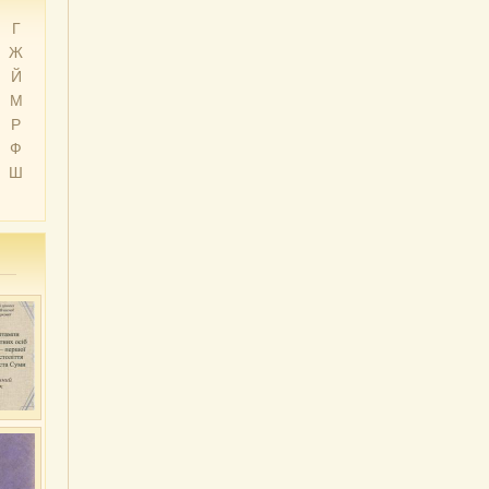
Г
Ж
Й
М
Р
Ф
Ш