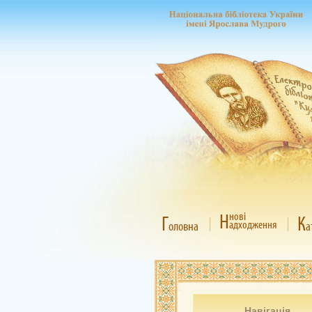
Н
нові
Г
К
адходження
оловна
а
Навігація