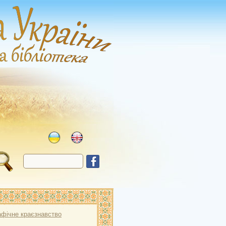
афічне краєзнавство