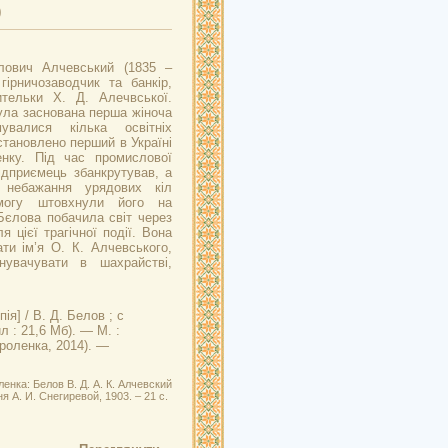
)
лович Алчевський (1835 –
гірничозаводчик та банкір,
ительки Х. Д. Алечвської.
ула заснована перша жіноча
увалися кілька освітніх
становлено перший в Україні
енку. Під час промислової
підприємець збанкрутував, а
 небажання урядових кіл
могу штовхнули його на
Бєлова побачила світ через
 цієї трагічної події. Вона
ти ім’я О. К. Алчевського,
нувачувати в шахрайстві,
ія] / В. Д. Белов ; с
л : 21,6 Мб). — М. :
ороленка, 2014). —
енка: Белов В. Д. А. К. Алчевский
я А. И. Снегиревой, 1903. – 21 с.