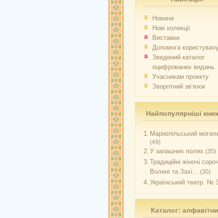
Новини
Нові колекції
Виставки
Допомога користувач
Зведений каталог
оцифрованих видань
Учасникам проекту
Зворотний зв’язок
Найпопулярніші кни
1.
Маріюпільський могиль
(49)
2.
У запашних полях
(35)
3.
Традиційні жіночі соро
Волині та Захі...
(30)
4.
Український театр. № 
Каталог: алфавітн