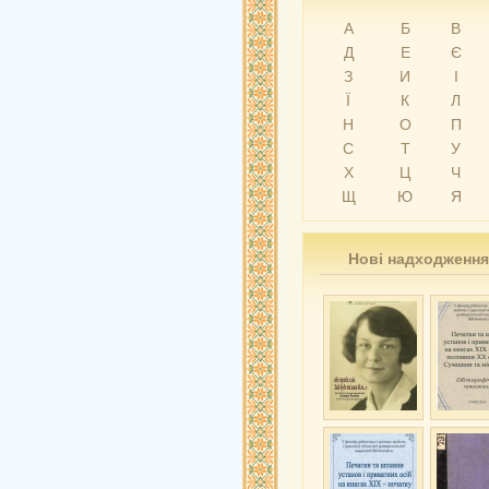
А
Б
В
Д
Е
Є
З
И
І
Ї
К
Л
Н
О
П
С
Т
У
Х
Ц
Ч
Щ
Ю
Я
Нові надходження