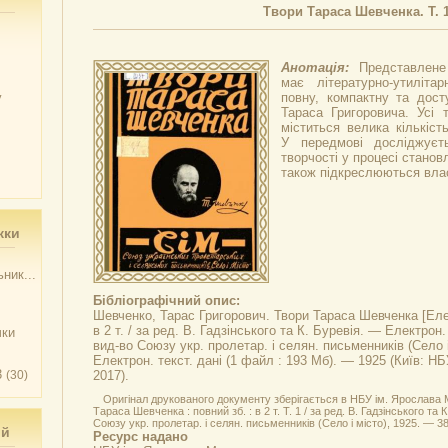
Твори Тараса Шевченка. Т. 
Анотація:
Представлене
має літературно-утиліта
у
повну, компактну та досту
Тараса Григоровича. Усі 
міститься велика кількіст
У передмові досліджуєт
творчості у процесі станов
також підкреслюються влас
жки
ник...
Бібліографічний опис:
Шевченко, Тарас Григорович.
Твори Тараса Шевченка
[Еле
в 2 т. / за ред. В. Гадзінського та К. Буревія. — Електрон.
чки
вид-во Союзу укр. пролетар. і селян. письменників (Село і 
Електрон. текст. дані (1 файл : 193 Мб). — 1925 (Київ: Н
3
(30)
2017).
Оригінал друкованого документу зберігається в НБУ ім. Ярослава 
Тараса Шевченка : повний зб. : в 2 т. Т. 1 / за ред. В. Гадзінського та 
Союзу укр. пролетар. і селян. письменників (Село і місто), 1925. — 38
ий
Ресурс надано