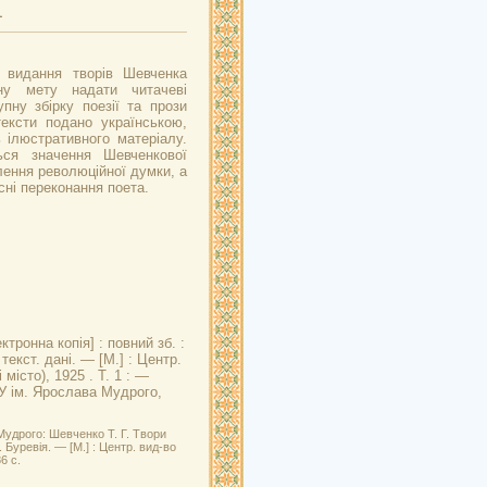
1
 видання творів Шевченка
рну мету надати читачеві
пну збірку поезії та прози
тексти подано українською,
ь ілюстративного матеріалу.
ься значення Шевченкової
лення революційної думки, а
ні переконання поета.
ктронна копія] : повний зб. :
 текст. дані. — [М.] : Центр.
місто), 1925 . Т. 1 : —
БУ ім. Ярослава Мудрого,
Мудрого: Шевченко Т. Г. Твори
К. Буревія. — [М.] : Центр. вид-во
6 с.