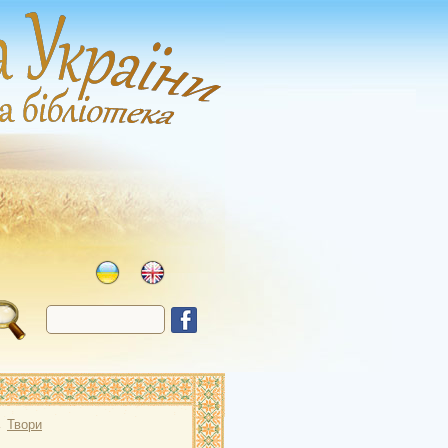
→
Твори