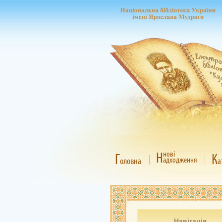
Н
нові
Г
К
адходження
оловна
а
Навігація