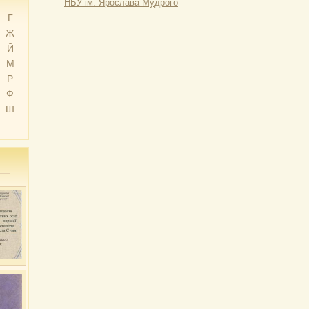
НБУ ім. Ярослава Мудрого
Г
Ж
Й
М
Р
Ф
Ш