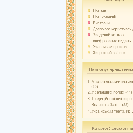
Новини
Нові колекції
Виставки
Допомога користувач
Зведений каталог
оцифрованих видань
Учасникам проекту
Зворотний зв’язок
Найпопулярніші кни
1.
Маріюпільський могиль
(60)
2.
У запашних полях
(44)
3.
Традиційні жіночі соро
Волині та Захі...
(33)
4.
Український театр. № 
Каталог: алфавітн