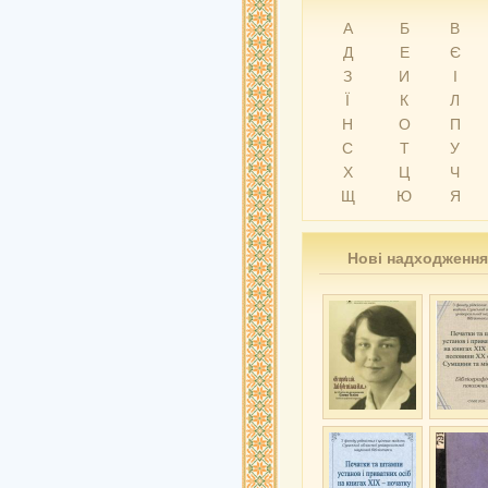
А
Б
В
Д
Е
Є
З
И
І
Ї
К
Л
Н
О
П
С
Т
У
Х
Ц
Ч
Щ
Ю
Я
Нові надходження