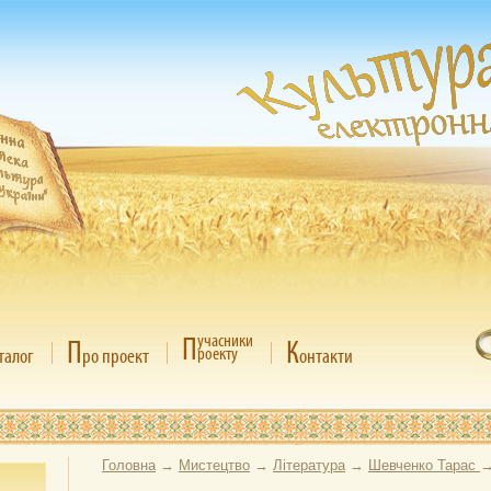
П
учасники
П
К
роекту
талог
ро проект
онтакти
Головна
→
Мистецтво
→
Література
→
Шевченко Тарас