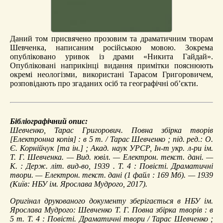
Даний том присвячено прозовим та драматичним творам
Шевченка, написаним російською мовою. Зокрема
опубліковано уривок із драми «Никита Гайдай».
Опубліковані наприкінці видання примітки пояснюють
окремі неологізми, використані Тарасом Григоровичем,
розповідають про згаданих осіб та географічні об’єкти.
Бібліографічний опис:
Шевченко, Тарас Григорович.
Повна збірка творів
[Електронна копія] : в 5 т. / Тарас Шевченко ; під. ред.: О.
Є. Корнійчук [та ін.] ; Акад. наук УРСР, Ін-т укр. л-ри ім.
Т. Г. Шевченка. — Вид. ювіл. — Електрон. текст. дані. —
К. : Держ. літ. вид-во, 1939 . Т. 4 :
Повісті. Драматичні
твори
. — Електрон. текст. дані (1 файл : 169 Мб). — 1939
(Київ: НБУ ім. Ярослава Мудрого, 2017).
Оригінал друкованого документу зберігається в НБУ ім.
Ярослава Мудрого: Шевченко Т. Г. Повна збірка творів : в
5 т. Т. 4 : Повісті. Драматичні твори / Тарас Шевченко ;