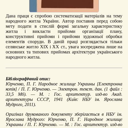
Дана праця є спробою систематизації матеріалів на тему
народного житла України. Автор поставив перед собою
мету подати в стислій формі загальну характеристику
житла і викласти прийоми організації плану,
конструктивні прийоми і прийоми художньої обробки
елементів споруди. В даній праці розглядається тільки
селянське житло ХІХ і ХХ ст., увага зосереджена лише на
основних та типових прийомах архітектури українського
народного житла.
Бібліографічний опис:
Юрченко, П. Г.
Народное жилище Украины
[Електронна
копія] / П. Г. Юрченко. — Электрон. текст. дан. (1 файл :
33,5 Мб). — М. : Гос. архитектур. изд-во Акад.
архитектуры СССР, 1941 (Київ: НБУ ім. Ярослава
Мудрого, 2011).
Оригінал друкованого документу зберігається в НБУ ім.
Ярослава Мудрого: Юрченко, П. Г. Народное жилище
Украины / П. Г. Юрченко. — М. : Гос. архитектур. изд-во