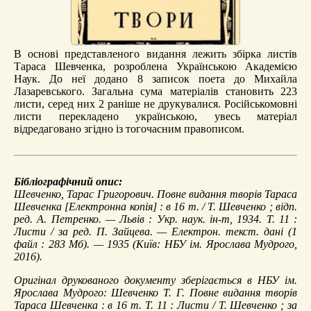
В основі представленого видання лежить збірка листів
Тараса Шевченка, розроблена Українською Академією
Наук. До неї додано 8 записок поета до Михайла
Лазаревського. Загальна сума матеріалів становить 223
листи, серед них 2 раніше не друкувалися. Російськомовні
листи перекладено українською, увесь матеріал
відредаговано згідно із тогочасним правописом.
Бібліографічний опис:
Шевченко, Тарас Григорович.
Повне видання творів Тараса
Шевченка
[Електронна копія] : в 16 т. / Т. Шевченко ; відп.
ред. А. Петренко. — Львів : Укр. наук. ін-т, 1934. Т. 11 :
Листи
/ за ред. П. Зайцева. — Електрон. текст. дані (1
файл : 283 Мб). — 1935 (Київ: НБУ ім. Ярослава Мудрого,
2016).
Оригінал друкованого документу зберігається в НБУ ім.
Ярослава Мудрого: Шевченко Т. Г. Повне видання творів
Тараса Шевченка : в 16 т. Т. 11 : Листи / Т. Шевченко ; за