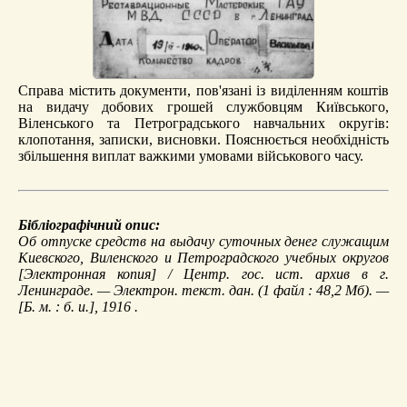
Справа містить документи, пов'язані із виділенням коштів
на видачу добових грошей службовцям Київського,
Віленського та Петроградського навчальних округів:
клопотання, записки, висновки. Пояснюється необхідність
збільшення виплат важкими умовами військового часу.
Бібліографічний опис:
Об отпуске средств на выдачу суточных денег служащим
Киевского, Виленского и Петроградского учебных округов
[Электронная копия] / Центр. гос. ист. архив в г.
Ленинграде. — Электрон. текст. дан. (1 файл : 48,2 Мб). —
[Б. м. : б. и.], 1916 .