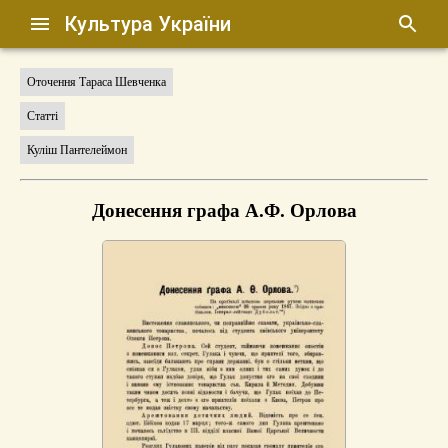
Культура України
Оточення Тараса Шевченка
Статті
Куліш Пантелеймон
Донесення графа А.Ф. Орлова