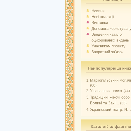
Новини
Нові колекції
Виставки
Допомога користувач
Зведений каталог
оцифрованих видань
Учасникам проекту
Зворотний зв’язок
Найпопулярніші кни
1.
Маріюпільський могиль
(60)
2.
У запашних полях
(44)
3.
Традиційні жіночі соро
Волині та Захі...
(33)
4.
Український театр. № 
Каталог: алфавітн