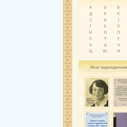
А
Б
В
Д
Е
Є
З
И
І
Ї
К
Л
Н
О
П
С
Т
У
Х
Ц
Ч
Щ
Ю
Я
Нові надходження