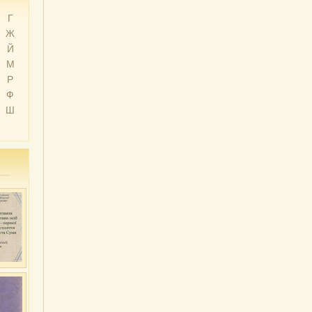
Г
Ж
Й
М
Р
Ф
Ш