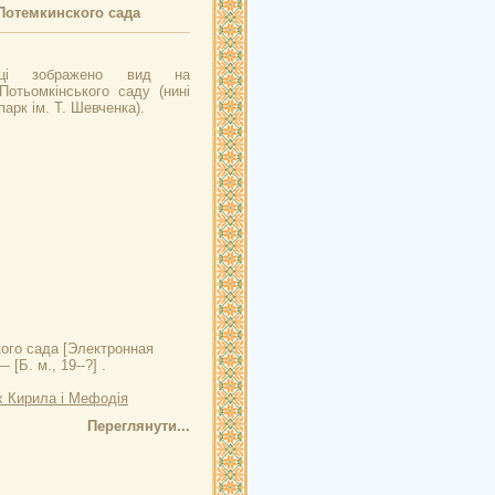
Потемкинского сада
вці зображено вид на
Потьомкінського саду (нині
арк ім. Т. Шевченка).
ого сада
[Электронная
 [Б. м., 19--?] .
х Кирила і Мефодія
Переглянути...