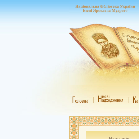
Н
нові
Г
К
адходження
оловна
а
Навігація