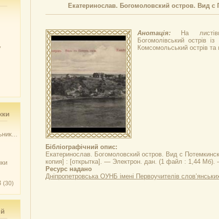
Екатеринослав. Богомоловский остров. Вид с 
Анотація:
На листі
Богомолівський острів із 
у
Комсомольський острів та п
жки
ник...
Бібліографічний опис:
Екатеринослав. Богомоловский остров. Вид с Потемкинск
копия] : [открытка]. — Электрон. дан. (1 файл : 1,44 Мб). —
чки
Ресурс надано
Дніпропетровська ОУНБ імені Первоучителів слов’янськи
3
(30)
ий