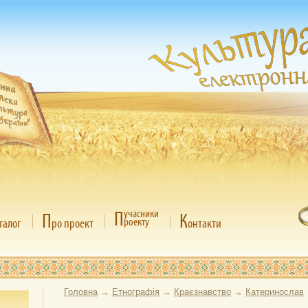
П
учасники
П
К
роекту
талог
ро проект
онтакти
Головна
→
Етнографія
→
Краєзнавство
→
Катеринослав