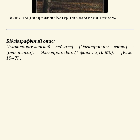
На листівці зображено Катеринославський пейзаж.
Бібліографічний опис:
[Екатеринославский пейзаж]
[Электронная копия] :
[открытка]. — Электрон. дан. (1 файл : 2,10 Мб). — [Б. м.,
19--?] .