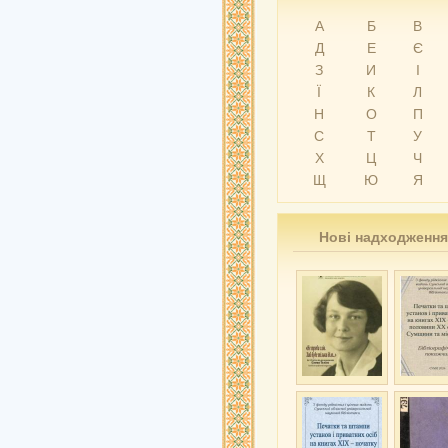
А
Б
В
Д
Е
Є
З
И
І
Ї
К
Л
Н
О
П
С
Т
У
Х
Ц
Ч
Щ
Ю
Я
Нові надходження