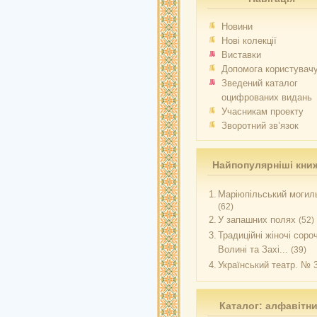
Новини
Нові колекції
Виставки
Допомога користувач
Зведений каталог
оцифрованих видань
Учасникам проекту
Зворотний зв’язок
Найпопулярніші кни
1.
Маріюпільський могиль
(62)
2.
У запашних полях
(52)
3.
Традиційні жіночі соро
Волині та Захі...
(39)
4.
Український театр. № 
Каталог: алфавітн