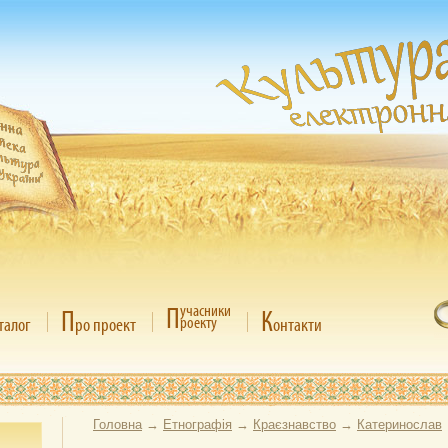
П
учасники
П
К
роекту
талог
ро проект
онтакти
Головна
→
Етнографія
→
Краєзнавство
→
Катеринослав