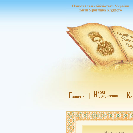
Н
нові
Г
К
адходження
оловна
а
Навігація