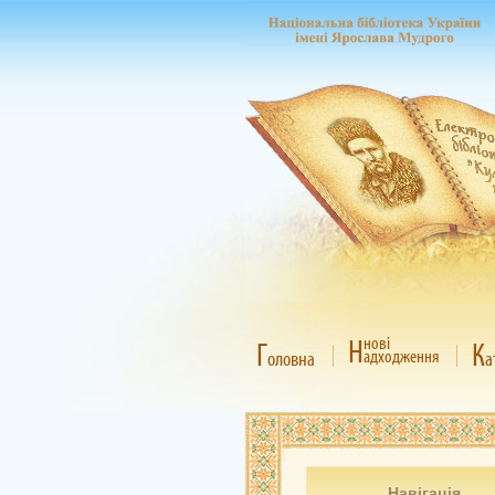
Н
нові
Г
К
адходження
оловна
а
Навігація