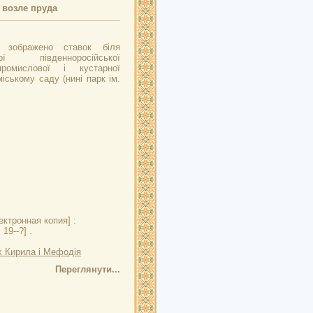
 возле пруда
і зображено ставок біля
ї південноросійської
 промислової і кустарної
міському саду (нині парк ім.
ктронная копия] :
19--?] .
х Кирила і Мефодія
Переглянути...