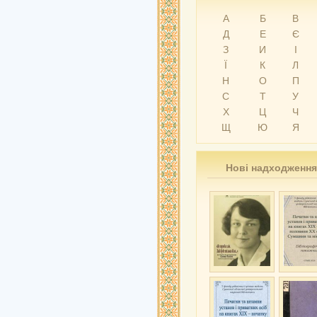
А
Б
В
Д
Е
Є
З
И
І
Ї
К
Л
Н
О
П
С
Т
У
Х
Ц
Ч
Щ
Ю
Я
Нові надходження