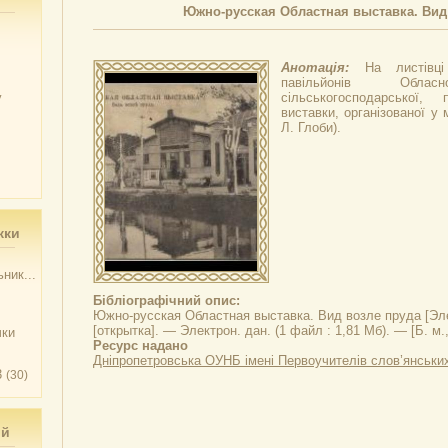
Южно-русская Областная выставка. Вид
Анотація:
На листівц
павільйонів Обласно
у
сільськогосподарської,
виставки, організованої у 
Л. Глоби).
жки
ник...
Бібліографічний опис:
Южно-русская Областная выставка. Вид возле пруда
[Эле
[открытка]. — Электрон. дан. (1 файл : 1,81 Мб). — [Б. м., 
чки
Ресурс надано
Дніпропетровська ОУНБ імені Первоучителів слов’янськи
3
(30)
ий