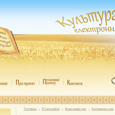
П
учасники
П
К
роекту
талог
ро проект
онтакти
Головна
→
Етнографія
→
Краєзнавство
→
Катеринослав