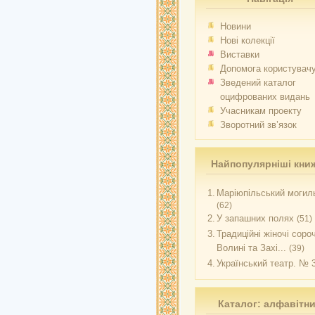
Новини
Нові колекції
Виставки
Допомога користувач
Зведений каталог
оцифрованих видань
Учасникам проекту
Зворотний зв’язок
Найпопулярніші кни
1.
Маріюпільський могиль
(62)
2.
У запашних полях
(51)
3.
Традиційні жіночі соро
Волині та Захі...
(39)
4.
Український театр. № 
Каталог: алфавітн