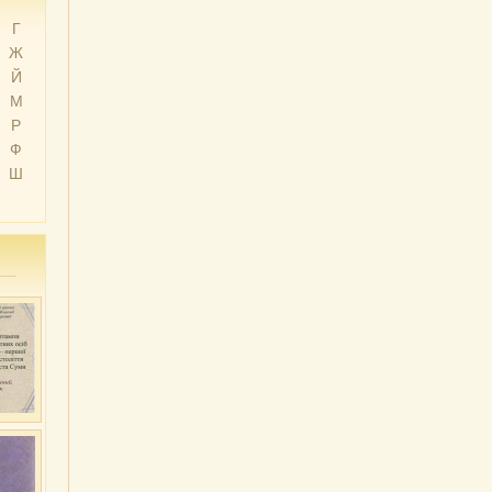
Г
Ж
Й
М
Р
Ф
Ш