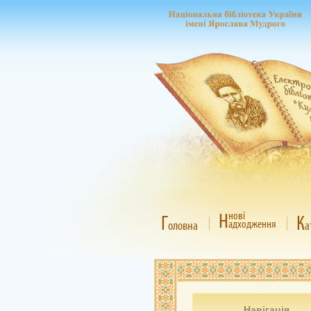
Н
нові
Г
К
адходження
оловна
а
Навігація