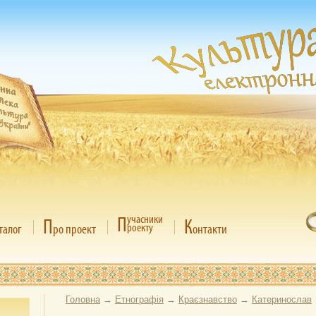
П
учасники
П
К
роекту
талог
ро проект
онтакти
Головна
→
Етнографія
→
Краєзнавство
→
Катеринослав