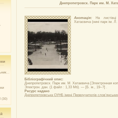
Днепропетровск. Парк им. М. Хат
Анотація:
На листівц
Хатаєвича (нині парк ім. Л.
у
жки
ник...
Бібліографічний опис:
Днепропетровск. Парк им. М. Хатаевича
[Электронная копи
Электрон. дан. (1 файл : 1,33 Мб). — [Б. м., 19--?] .
чки
Ресурс надано
Дніпропетровська ОУНБ імені Первоучителів слов’янськи
3
(30)
ий