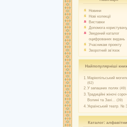
Новини
Нові колекції
Виставки
Допомога користувач
Зведений каталог
оцифрованих видань
Учасникам проекту
Зворотний зв’язок
Найпопулярніші кни
1.
Маріюпільський могиль
(62)
2.
У запашних полях
(49)
3.
Традиційні жіночі соро
Волині та Захі...
(39)
4.
Український театр. № 
Каталог: алфавітн