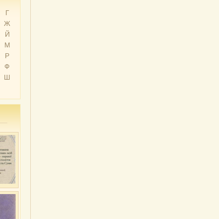
Г
Ж
Й
М
Р
Ф
Ш