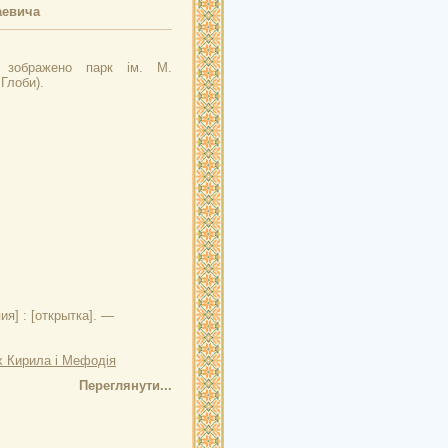
аевича
і зображено парк ім. М.
 Глоби).
я] : [открытка]. —
х Кирила і Мефодія
Переглянути...