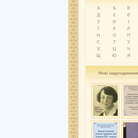
А
Б
В
Д
Е
Є
З
И
І
Ї
К
Л
Н
О
П
С
Т
У
Х
Ц
Ч
Щ
Ю
Я
Нові надходження