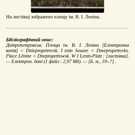
На листівці зображено площу ім. В. І. Леніна.
Бібліографічний опис:
Дніпропетровськ. Площа ім. В. І. Леніна
[Електронна
копія] = Dniepropetrovsk. I enin Souare = Dmepropetrovks.
Place Lénine = Dnepropetrowsk. W I Lenin-Platz : [листівка].
— Електрон. дані (1 файл : 2,97 Мб). — [Б. м., 19--?] .