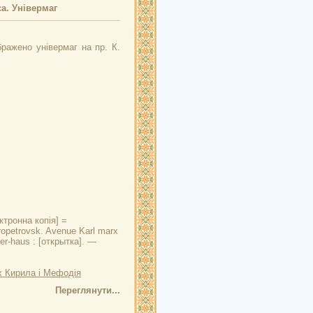
а. Універмаг
бражено універмаг на пр. К.
тронна копія] =
ropetrovsk. Avenue Karl marx
er-haus : [открытка]. —
х Кирила і Мефодія
Переглянути...