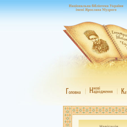
Н
нові
Г
К
адходження
оловна
а
Навігація