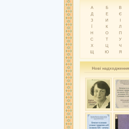
А
Б
В
Д
Е
Є
З
И
І
Ї
К
Л
Н
О
П
С
Т
У
Х
Ц
Ч
Щ
Ю
Я
Нові надходження