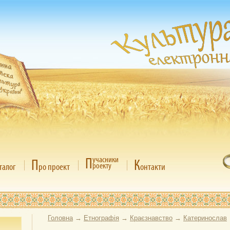
П
учасники
П
К
роекту
талог
ро проект
онтакти
Головна
→
Етнографія
→
Краєзнавство
→
Катеринослав