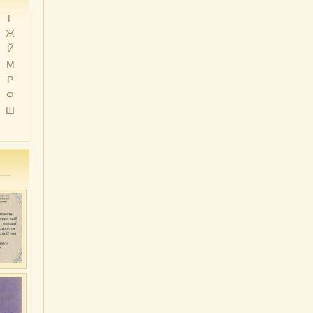
Г
Ж
Й
М
Р
Ф
Ш