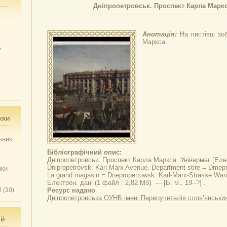
Дніпропетровськ. Проспект Карла Маркс
Анотація:
На листівці зо
Маркса.
у
жки
ник...
Бібліографічний опис:
Дніпропетровськ. Проспект Карла Маркса. Універмаг
[Елек
Dnipropetrovsk. Karl Marx Avenue. Department stire = Dmep
чки
La grand magasin = Dnepropetrowsk. Karl-Marx-Strasse Wan
Електрон. дані (1 файл : 2,82 Мб). — [Б. м., 19--?] .
3
(30)
Ресурс надано
Дніпропетровська ОУНБ імені Первоучителів слов’янськи
ий