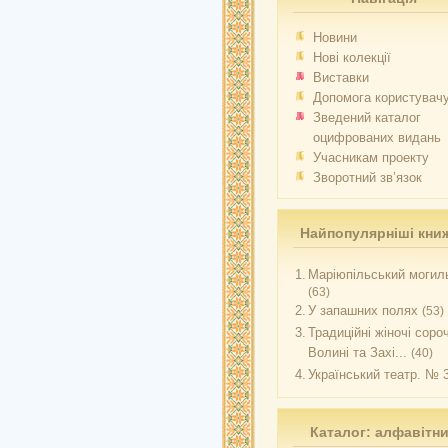
Новини
Нові колекції
Виставки
Допомога користувач
Зведений каталог
оцифрованих видань
Учасникам проекту
Зворотний зв’язок
Найпопулярніші кни
1.
Маріюпільський могиль
(63)
2.
У запашних полях
(53)
3.
Традиційні жіночі соро
Волині та Захі...
(40)
4.
Український театр. № 
Каталог: алфавітн