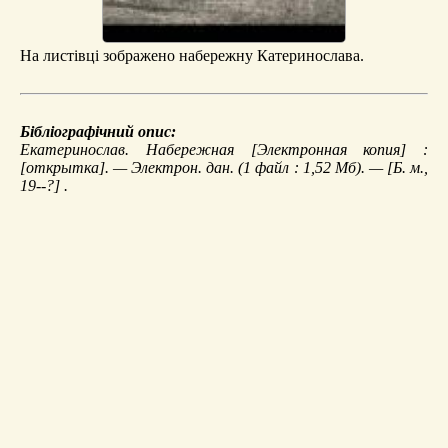
На листівці зображено набережну Катеринослава.
Бібліографічний опис:
Екатеринослав. Набережная
[Электронная копия] :
[открытка]. — Электрон. дан. (1 файл : 1,52 Мб). — [Б. м.,
19--?] .