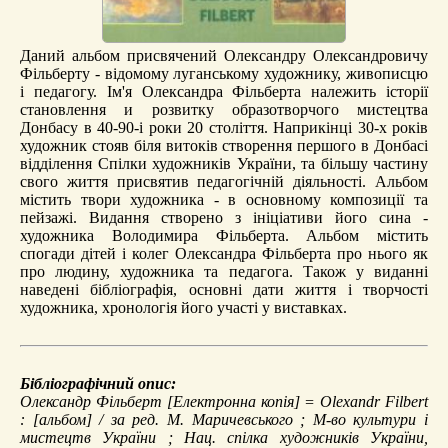
Даний альбом присвячений Олександру Олександровичу
Фільберту - відомому луганському художнику, живописцю
і педагогу. Ім'я Олександра Фільберта належить історії
становлення и розвитку образотворчого мистецтва
Донбасу в 40-90-і роки 20 століття. Наприкінці 30-х років
художник стояв біля витоків створення першого в Донбасі
відділення Спілки художників України, та більшу частину
свого життя присвятив педагогічній діяльності. Альбом
містить твори художника - в основному композиції та
пейзажі. Видання створено з ініціативи його сина -
художника Володимира Фільберта. Альбом містить
спогади дітей і колег Олександра Фільберта про нього як
про людину, художника та педагога. Також у виданні
наведені бібліографія, основні дати життя і творчості
художника, хронологія його участі у виставках.
Бібліографічний опис:
Олександр Фільберт
[Електронна копія] = Olexandr Filbert
: [альбом] / за ред. М. Маричевського ; М-во культури і
мистецтв України ; Нац. спілка художників України,