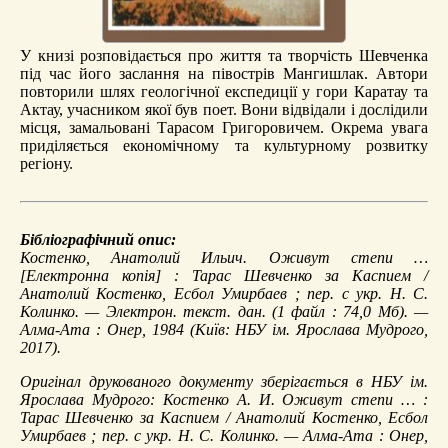
У книзі розповідається про життя та творчість Шевченка
під час його заслання на півострів Мангишлак. Автори
повторили шлях геологічної експедиції у гори Каратау та
Актау, учасником якої був поет. Вони відвідали і дослідили
місця, замальовані Тарасом Григоровичем. Окрема увага
приділяється економічному та культурному розвитку
регіону.
Бібліографічний опис:
Костенко, Анатолий Ильич.
Оживут степи …
[Електронна копія] : Тарас Шевченко за Каспием /
Анатолий Костенко, Есбол Умирбаев ; пер. с укр. Н. С.
Колинко. — Электрон. текст. дан. (1 файл : 74,0 Мб). —
Алма-Ата : Онер, 1984 (Київ: НБУ ім. Ярослава Мудрого,
2017).
Оригінал друкованого документу зберігається в НБУ ім.
Ярослава Мудрого: Костенко А. И. Оживут степи … :
Тарас Шевченко за Каспием / Анатолий Костенко, Есбол
Умирбаев ; пер. с укр. Н. С. Колинко. — Алма-Ата : Онер,