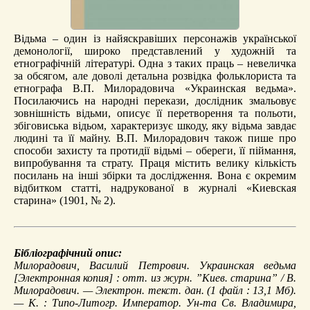
Відьма – один із найяскравіших персонажів української
демонології, широко представлений у художній та
етнографічній літературі. Одна з таких праць – невеличка
за обсягом, але доволі детальна розвідка фольклориста та
етнографа В.П. Милорадовича «Украинская ведьма».
Посилаючись на народні перекази, дослідник змальовує
зовнішність відьми, описує її перетворення та польоти,
збіговиська відьом, характеризує шкоду, яку відьма завдає
людині та її майну. В.П. Милорадович також пише про
способи захисту та протидії відьмі – обереги, її піймання,
випробування та страту. Праця містить велику кількість
посилань на інші збірки та дослідження. Вона є окремим
відбитком статті, надрукованої в журналі «Киевская
старина» (1901, № 2).
Бібліографічний опис:
Милорадович, Василий Петрович.
Украинская ведьма
[Электронная копия] : отт. из журн. ”Киев. старина” / В.
Милорадович. — Электрон. текст. дан. (1 файл : 13,1 Мб).
— К. : Типо-Литогр. Император. Ун-та Св. Владимира,