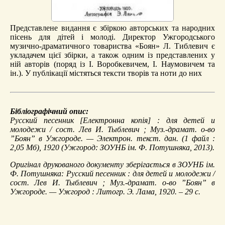
Представлене видання є збіркою авторських та народних
пісень для дітей і молоді. Директор Ужгородського
музично-драматичного товариства «Боян» Л. Тиблевич є
укладачем цієї збірки, а також одним із представлених у
ній авторів (поряд із І. Воробкевичем, І. Наумовичем та
ін.). У публікації містяться тексти творів та ноти до них
Бібліографічний опис:
Русский песенник
[Електронна копія] : для детей и
молодежи / сост. Лев И. Тыблевич ; Муз.-драмат. о-во
”Боян” в Ужгороде. — Электрон. текст. дан. (1 файл :
2,05 Мб), 1920 (Ужгород: ЗОУНБ ім. Ф. Потушняка, 2013).
Оригінал друкованого документу зберігається в ЗОУНБ ім.
Ф. Потушняка: Русский песенник : для детей и молодежи /
сост. Лев И. Тыблевич ; Муз.-драмат. о-во ”Боян” в
Ужгороде. — Ужгород : Литогр. Э. Лама, 1920. – 29 с.