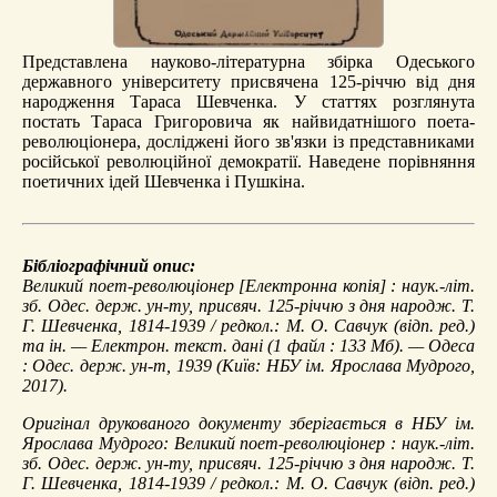
Представлена науково-літературна збірка Одеського
державного університету присвячена 125-річчю від дня
народження Тараса Шевченка. У статтях розглянута
постать Тараса Григоровича як найвидатнішого поета-
революціонера, досліджені його зв'язки із представниками
російської революційної демократії. Наведене порівняння
поетичних ідей Шевченка і Пушкіна.
Бібліографічний опис:
Великий поет-революціонер
[Електронна копія] : наук.-літ.
зб. Одес. держ. ун-ту, присвяч. 125-річчю з дня народж. Т.
Г. Шевченка, 1814-1939 / редкол.: М. О. Савчук (відп. ред.)
та ін. — Електрон. текст. дані (1 файл : 133 Мб). — Одеса
: Одес. держ. ун-т, 1939 (Київ: НБУ ім. Ярослава Мудрого,
2017).
Оригінал друкованого документу зберігається в НБУ ім.
Ярослава Мудрого: Великий поет-революціонер : наук.-літ.
зб. Одес. держ. ун-ту, присвяч. 125-річчю з дня народж. Т.
Г. Шевченка, 1814-1939 / редкол.: М. О. Савчук (відп. ред.)