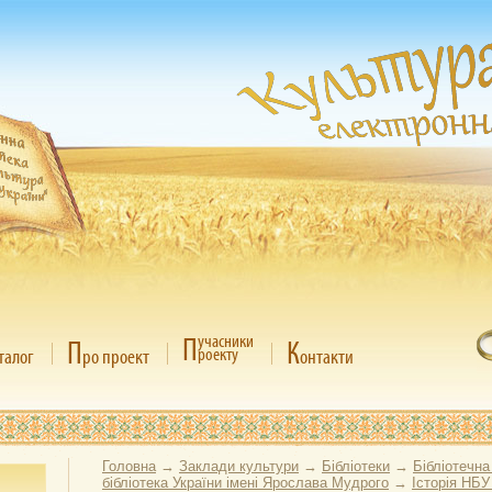
П
учасники
П
К
роекту
талог
ро проект
онтакти
Головна
→
Заклади культури
→
Бібліотеки
→
Бібліотечна
бібліотека України імені Ярослава Мудрого
→
Історія НБУ