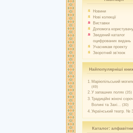
Новини
Нові колекції
Виставки
Допомога користувач
Зведений каталог
оцифрованих видань
Учасникам проекту
Зворотний зв’язок
Найпопулярніші кни
1.
Маріюпільський могиль
(49)
2.
У запашних полях
(35)
3.
Традиційні жіночі соро
Волині та Захі...
(30)
4.
Український театр. № 
Каталог: алфавітн