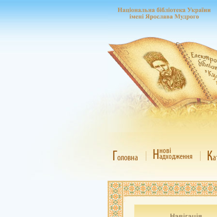
Н
нові
Г
К
адходження
оловна
а
Навігація