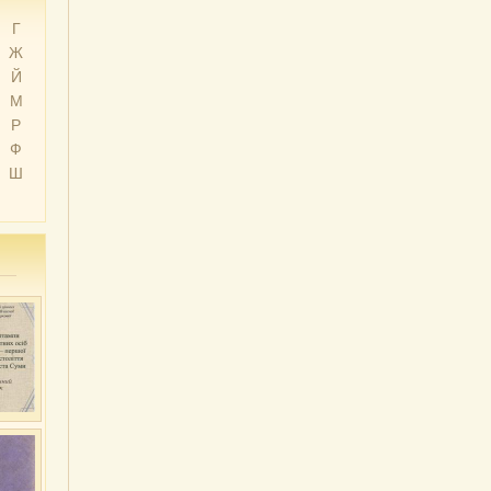
Г
Ж
Й
М
Р
Ф
Ш