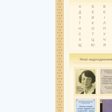
А
Б
В
Д
Е
Є
З
И
І
Ї
К
Л
Н
О
П
С
Т
У
Х
Ц
Ч
Щ
Ю
Я
Нові надходження