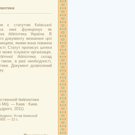
лиотеки
ня є статутом Київської
 яка нині функціонує як
ка бібліотека України. В
о документу визначені цілі
ринципи, якими вона повинна
ості. Статут прописує шляхи
 може існувати організація,
лічної бібліотеки, склад
також, в разі необхідності,
іотеки. Документ дозволений
ку.
ественной библиотеки
6 Мб). — Киев : Киев.
дрого, 2011).
Мудрого: Устав Киевской
905. — 22 с.