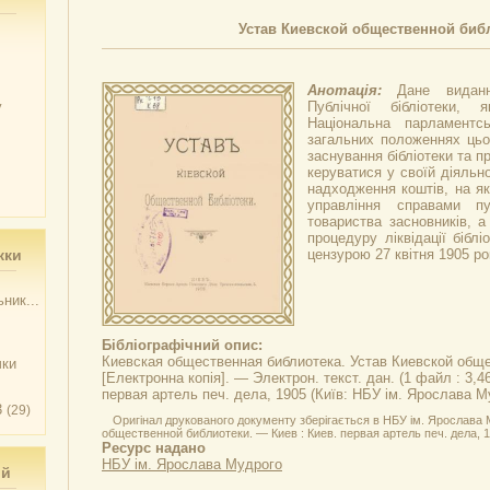
Устав Киевской общественной биб
Анотація:
Дане видан
у
Публічної бібліотеки,
Національна парламентсь
загальних положеннях цьог
заснування бібліотеки та п
керуватися у своїй діяльн
надходження коштів, на які
управління справами пуб
товариства засновників, а 
процедуру ліквідації бібл
жки
цензурою 27 квітня 1905 ро
ник...
Бібліографічний опис:
Киевская общественная библиотека.
Устав Киевской общ
чки
[Електронна копія]. — Электрон. текст. дан. (1 файл : 3,4
первая артель печ. дела, 1905 (Київ: НБУ ім. Ярослава Му
3
(29)
Оригінал друкованого документу зберігається в НБУ ім. Ярослава 
общественной библиотеки. — Киев : Киев. первая артель печ. дела, 1
Ресурс надано
НБУ ім. Ярослава Мудрого
ий