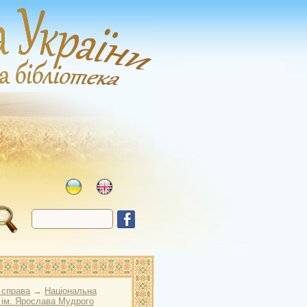
 справа
→
Національна
 ім. Ярослава Мудрого