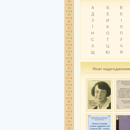
А
Б
В
Д
Е
Є
З
И
І
Ї
К
Л
Н
О
П
С
Т
У
Х
Ц
Ч
Щ
Ю
Я
Нові надходження