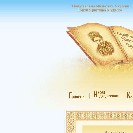
Н
нові
Г
К
адходження
оловна
а
Навігація