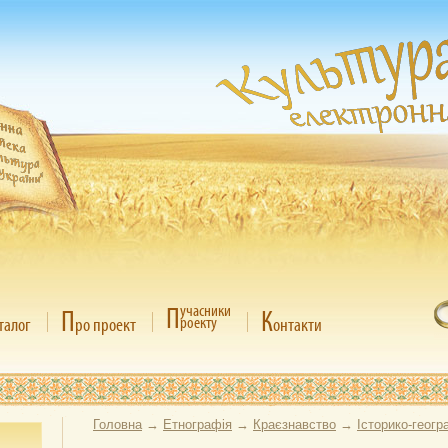
П
учасники
П
К
роекту
талог
ро проект
онтакти
Головна
→
Етнографія
→
Краєзнавство
→
Історико-геогр