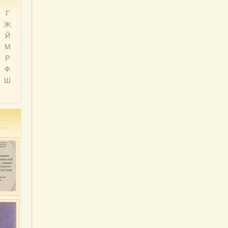
Г
Ж
Й
М
Р
Ф
Ш