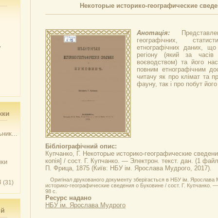
Некоторые историко-географические сведе
Анотація:
Представ
географічних, статис
у
етнографічних даних, що
регіону (який за часів
воєводством) та його на
повним етнографічним до
читачу як про клімат та п
фауну, так і про побут йог
жки
ник...
Бібліографічний опис:
Купчанко, Г.
Некоторые историко-географические сведени
копія] / сост. Г. Купчанко. — Электрон. текст. дан. (1 файл
чки
П. Фрица, 1875 (Київ: НБУ ім. Ярослава Мудрого, 2017).
Оригінал друкованого документу зберігається в НБУ ім. Ярослава 
3
(31)
историко-географические сведения о Буковине / сост. Г. Купчанко. — 
98 с.
Ресурс надано
НБУ ім. Ярослава Мудрого
ий