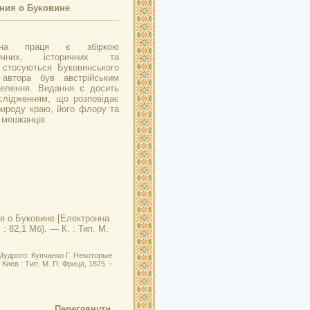
ния о Буковине
лена праця є збіркою
тичних, історичних та
 стосуються Буковинського
 автора був австрійським
селення. Видання є досить
слідженням, що розповідає
рироду краю, його флору та
о мешканців.
я о Буковине
[Електронна
 : 82,1 Мб). — К. : Тип. М.
Мудрого: Купчанко Г. Некоторые
Киев : Тип. М. П. Фрица, 1875. –
Переглянути...