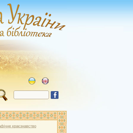
афічне краєзнавство