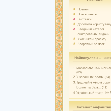
Новини
Нові колекції
Виставки
Допомога користувач
Зведений каталог
оцифрованих видань
Учасникам проекту
Зворотний зв’язок
Найпопулярніші кни
1.
Маріюпільський могиль
(63)
2.
У запашних полях
(54)
3.
Традиційні жіночі соро
Волині та Захі...
(41)
4.
Український театр. № 
Каталог: алфавітн