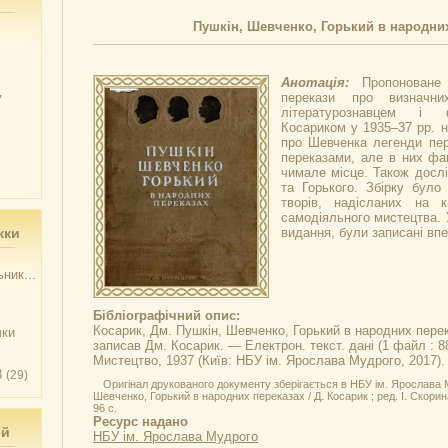
Пушкін, Шевченко, Горький в народни
Анотація:
Пропоноване
у
перекази про визначних
літературознавцем і 
Косариком у 1935–37 рр. н
про Шевченка легенди пер
переказами, але в них фа
чимале місце. Також досл
та Горького. Збірку було
творів, надісланих на к
самодіяльного мистецтва. 
жки
видання, були записані вп
ник...
Бібліографічний опис:
Косарик, Дм.
Пушкін, Шевченко, Горький в народних пере
чки
записав Дм. Косарик. — Електрон. текст. дані (1 файл : 8
Мистецтво, 1937 (Київ: НБУ ім. Ярослава Мудрого, 2017).
3
(29)
Оригінал друкованого документу зберігається в НБУ ім. Ярослава 
Шевченко, Горький в народних переказах / Д. Косарик ; ред. І. Скорина
96 с.
Ресурс надано
ий
НБУ ім. Ярослава Мудрого