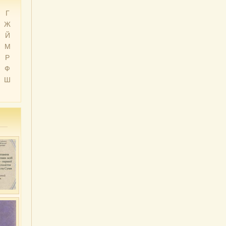
Г
Ж
Й
М
Р
Ф
Ш