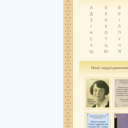
А
Б
В
Д
Е
Є
З
И
І
Ї
К
Л
Н
О
П
С
Т
У
Х
Ц
Ч
Щ
Ю
Я
Нові надходження