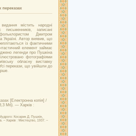
х переказах
 видання містить народні
 письменників, записані
фольклористом Дмитром
а Україні. Автор виявив, що
еплітаються із фактичними
нтастичний елемент займає
іджено легенди про Пушкіна
 ілюстровано фотографіями
иївську обласну виставку
Усі перекази, що увійшли до
ерше.
казах
[Електронна копія] /
8,3 Мб). — Харків :
Мудрого: Косарик Д. Пушкін,
. – Харків : Мистецтво, 1937. –