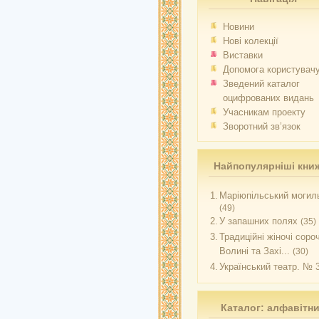
Новини
Нові колекції
Виставки
Допомога користувач
Зведений каталог
оцифрованих видань
Учасникам проекту
Зворотний зв’язок
Найпопулярніші кни
1.
Маріюпільський могиль
(49)
2.
У запашних полях
(35)
3.
Традиційні жіночі соро
Волині та Захі...
(30)
4.
Український театр. № 
Каталог: алфавітн