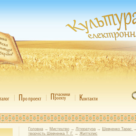
П
учасники
П
К
роекту
талог
ро проект
онтакти
Головна
→
Мистецтво
→
Література
→
Шевченко Тарас
творчість Шевченка Т. Г.
→
Життєпис