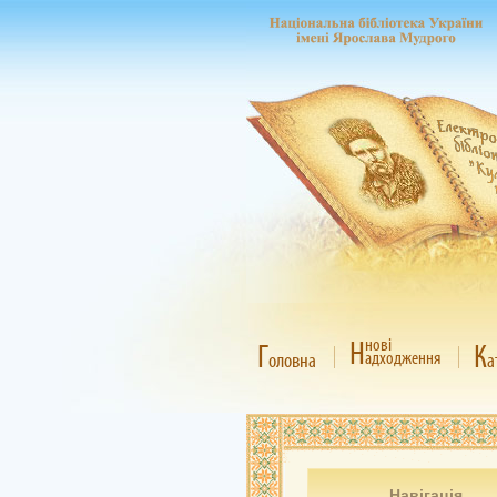
Н
нові
Г
К
адходження
оловна
а
Навігація