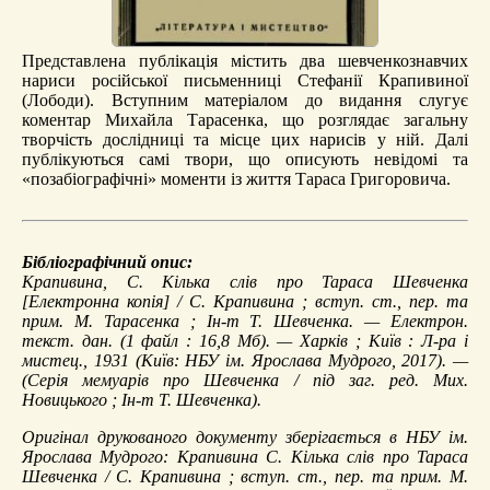
Представлена публікація містить два шевченкознавчих
нариси російської письменниці Стефанії Крапивиної
(Лободи). Вступним матеріалом до видання слугує
коментар Михайла Тарасенка, що розглядає загальну
творчість дослідниці та місце цих нарисів у ній. Далі
публікуються самі твори, що описують невідомі та
«позабіографічні» моменти із життя Тараса Григоровича.
Бібліографічний опис:
Крапивина, С.
Кілька слів про Тараса Шевченка
[Електронна копія] / С. Крапивина ; вступ. ст., пер. та
прим. М. Тарасенка ; Ін-т Т. Шевченка. — Електрон.
текст. дан. (1 файл : 16,8 Мб). — Харків ; Київ : Л-ра і
мистец., 1931 (Київ: НБУ ім. Ярослава Мудрого, 2017). —
(Серія мемуарів про Шевченка / під заг. ред. Мих.
Новицького ; Ін-т Т. Шевченка).
Оригінал друкованого документу зберігається в НБУ ім.
Ярослава Мудрого: Крапивина С. Кілька слів про Тараса
Шевченка / С. Крапивина ; вступ. ст., пер. та прим. М.