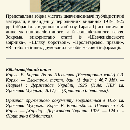
Представлена збірка містить шевченкознавчі публіцистичні
матеріали, віднайдені у періодичних виданнях 1919–1925
рр. і зібрані для відновлення образу Тараса Григоровича не
лише як націоналістичного, а й соціалістичного героя.
Зокрема, використано статті із «Шевченківського
збірника», «Шляху боротьби», «Пролетарської правди»,
«Вістей» та інших друкованих засобів масової інформації.
Бібліографічний опис:
Коряк, В.
Боротьба за Шевченка
[Електронна копія] / В.
Коряк. — Електрон. текст. дан. (1 файл : 46,7 Мб). —
[Харків] : Держвидав України, 1925 (Київ: НБУ ім.
Ярослава Мудрого, 2017). —(Критична бібліотека).
Оригінал друкованого документу зберігається в НБУ ім.
Ярослава Мудрого: Коряк В. Боротьба за Шевченка / В.
Коряк. — [Харків] : Держвидав України, 1925. — 124 с. –
(Критична бібліотека).