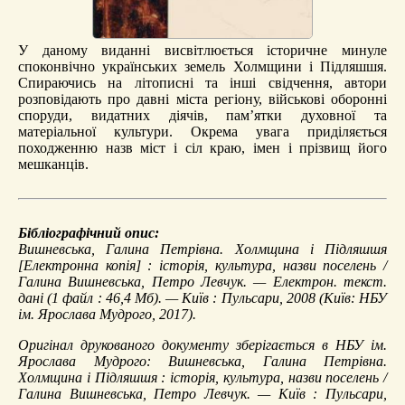
У даному виданні висвітлюється історичне минуле
споконвічно українських земель Холмщини і Підляшшя.
Спираючись на літописні та інші свідчення, автори
розповідають про давні міста регіону, військові оборонні
споруди, видатних діячів, пам’ятки духовної та
матеріальної культури. Окрема увага приділяється
походженню назв міст і сіл краю, імен і прізвищ його
мешканців.
Бібліографічний опис:
Вишневська, Галина Петрівна.
Холмщина і Підляшшя
[Електронна копія] : історія, культура, назви поселень /
Галина Вишневська, Петро Левчук. — Електрон. текст.
дані (1 файл : 46,4 Мб). — Київ : Пульсари, 2008 (Київ: НБУ
ім. Ярослава Мудрого, 2017).
Оригінал друкованого документу зберігається в НБУ ім.
Ярослава Мудрого: Вишневська, Галина Петрівна.
Холмщина і Підляшшя : історія, культура, назви поселень /
Галина Вишневська, Петро Левчук. — Київ : Пульсари,